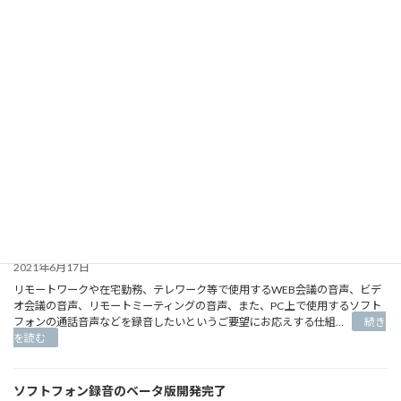
に
ス
の変更を行わせていただきました。変更の事前検証のため、IIJ セキ…
続き
構
参
ト
:
を読む
築
考
を
リ
に
実
タ
し
施
ー
メモ録Pro（通話録音システム）に機能追加がありました
て
し
ン
い
て
メ
2021年11月12日
た
い
ー
既存の通話録音アプリより、メモ録Proへの入れ替えをご検討のお客様より、
だ
ま
ル
き
既存アプリで便利だった音声切り出し機能を実現できないかというご相談を
す。
自
た
いただきました。 現在、メモ録Pro再生機能では、音声取り出…
続きを読
動
:
い
む
抽
メ
シ
出
モ
ス
シ
録
テ
ス
ソフトフォン録音（ソフトレコーダー）のベータ版リリースにつ
Pro（通
ム
テ
きまして
話
構
ム
録
成
の
2021年6月17日
音
の
更
リモートワークや在宅勤務、テレワーク等で使用するWEB会議の音声、ビデ
シ
特
新
オ会議の音声、リモートミーティングの音声、また、PC上で使用するソフト
ス
徴
フォンの通話音声などを録音したいというご要望にお応えする仕組…
続き
テ
に
:
ム）
を読む
つ
ソ
に
い
フ
機
て
ト
能
ソフトフォン録音のベータ版開発完了
フ
追