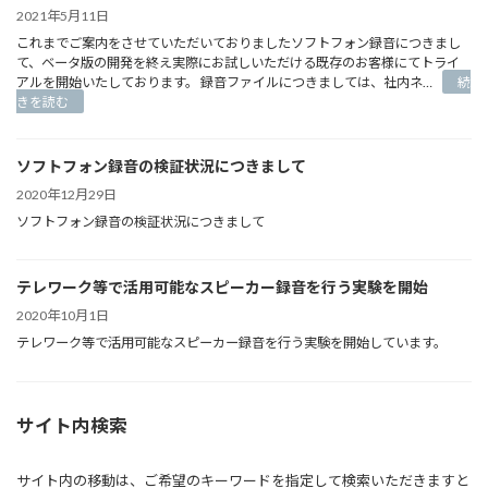
ォ
加
2021年5月11日
ン
が
これまでご案内をさせていただいておりましたソフトフォン録音につきまし
録
あ
て、ベータ版の開発を終え実際にお試しいただける既存のお客様にてトライ
音
り
アルを開始いたしております。 録音ファイルにつきましては、社内ネ…
続
（ソ
ま
:
きを読む
フ
し
ソ
ト
た
フ
レ
ト
コ
ソフトフォン録音の検証状況につきまして
フ
ー
ォ
2020年12月29日
ダ
ン
ー）
ソフトフォン録音の検証状況につきまして
録
の
音
ベ
の
ー
ベ
テレワーク等で活用可能なスピーカー録音を行う実験を開始
タ
ー
版
2020年10月1日
タ
リ
版
テレワーク等で活用可能なスピーカー録音を行う実験を開始しています。
リ
開
ー
発
ス
完
に
了
つ
サイト内検索
き
ま
し
サイト内の移動は、ご希望のキーワードを指定して検索いただきますと