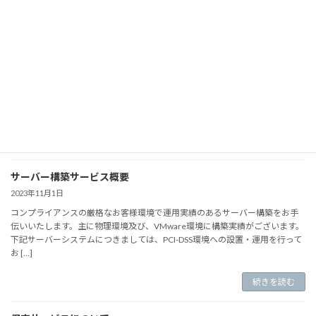
メールサーバーの構築
2024年5月14日
通信事業者系のメールサービスをご利用中のお客様にて、メールの受信が遅
いというご相談を承りました。通常の運用であれば迷惑メールなどが除外さ
れ、正確に届くことでその目的を果たしているのですが、特に優先度の高い
メールを最優先で […]
続きを読む
サーバー構築サービス概要
2023年11月1日
コンプライアンスの厳格なお客様環境で運用実績のあるサーバー構築をお手
伝いいたします。主に物理環境及び、VMware環境に構築実績がございます。
下記サーバーシステムにつきましては、PCI-DSS環境への設置・運用を行って
お […]
続きを読む