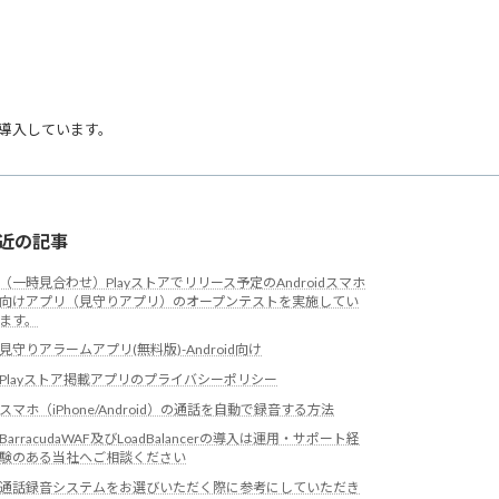
導入しています。
近の記事
（一時見合わせ）Playストアでリリース予定のAndroidスマホ
向けアプリ（見守りアプリ）のオープンテストを実施してい
ます。
見守りアラームアプリ(無料版)-Android向け
Playストア掲載アプリのプライバシーポリシー
スマホ（iPhone/Android）の通話を自動で録音する方法
BarracudaWAF及びLoadBalancerの導入は運用・サポート経
験のある当社へご相談ください
通話録音システムをお選びいただく際に参考にしていただき