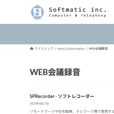
コ
ナ
ン
ビ
テ
ゲ
ン
ー
ツ
シ
へ
ョ
ス
ン
キ
に
サイトトップ
News & Information
WEB会議録音
ッ
移
プ
動
WEB会議録音
SPRecorder - ソフトレコーダー
2021年6月17日
リモートワークや在宅勤務、テレワーク等で使用する